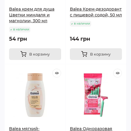
Balea крем для душа
Balea Крем-дезодорант
Цветки миндаля и
с пищевой содой, 50 мл
магнолии, 300 мл
в наличии
в наличии
54 грн
144 грн
В корзину
В корзину
Balea мягкий-
Balea Одноразовая