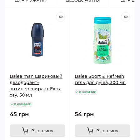
ДЛЯ МУЖЧИН
ДЕЗОДОРАНТЫ
ДЛЯ БР
Balea man шариковый
Balea Sport & Refresh
дезодорант-
гель для душа, 300 мл
антиперспирант Extra
в наличии
dry, 50 мл
в наличии
45 грн
54 грн
В корзину
В корзину