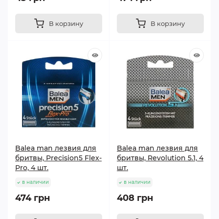
В корзину
В корзину
Balea man лезвия для
Balea man лезвия для
бритвы, Precision5 Flex-
бритвы, Revolution 5.1, 4
Pro, 4 шт.
шт.
в наличии
в наличии
474 грн
408 грн