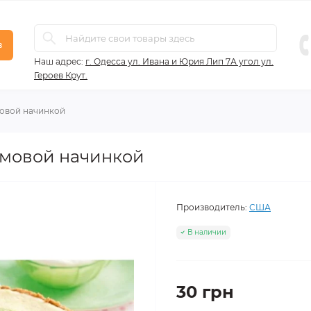
в
Наш адрес:
г. Одесса ул. Ивана и Юрия Лип 7А угол ул.
Героев Крут.
ймовой начинкой
аймовой начинкой
Производитель:
США
В наличии
30 грн