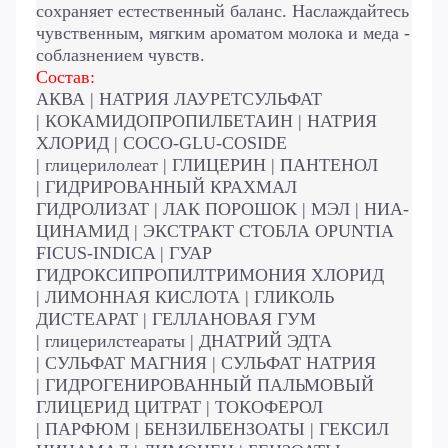
сохраняет естественный баланс.
Наслаждайтесь
чувственным, мягким ароматом молока и меда -
соблазнением чувств.
Состав:
АКВА |
НАТРИЯ ЛАУРЕТСУЛЬФАТ
|
КОКАМИДОПРОПИЛБЕТАИН |
НАТРИЯ
ХЛОРИД |
COCO-GLU-COSIDE
|
глицерилолеат |
ГЛИЦЕРИН |
ПАНТЕНОЛ
|
ГИДРИРОВАННЫЙ КРАХМАЛ
ГИДРОЛИЗАТ |
ЛАК ПОРОШОК |
МЭЛ |
НИА-
ЦИНАМИД |
ЭКСТРАКТ СТОБЛА OPUNTIA
FICUS-INDICA |
ГУАР
ГИДРОКСИПРОПИЛТРИМОНИЯ ХЛОРИД
|
ЛИМОННАЯ КИСЛОТА |
ГЛИКОЛЬ
ДИСТЕАРАТ |
ГЕЛЛАНОВАЯ ГУМ
|
глицерилстеараты |
ДНАТРИЙ ЭДТА
|
СУЛЬФАТ МАГНИЯ |
СУЛЬФАТ НАТРИЯ
|
ГИДРОГЕНИРОВАННЫЙ ПАЛЬМОВЫЙ
ГЛИЦЕРИД ЦИТРАТ |
ТОКОФЕРОЛ
|
ПАРФЮМ |
БЕНЗИЛБЕНЗОАТЫ |
ГЕКСИЛ