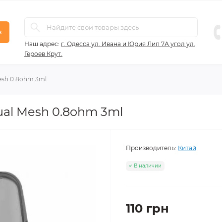
в
Наш адрес:
г. Одесса ул. Ивана и Юрия Лип 7А угол ул.
Героев Крут.
Mesh 0.8ohm 3ml
Dual Mesh 0.8ohm 3ml
Производитель:
Китай
В наличии
110 грн