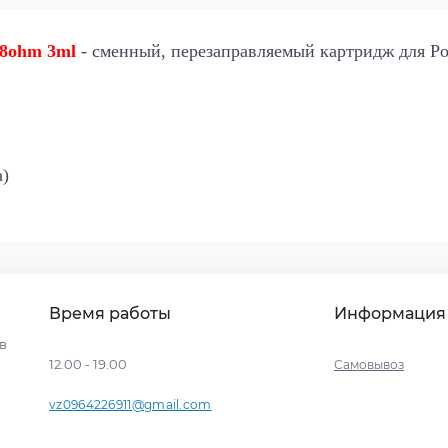
.8ohm 3ml
- сменный, перезаправляемый картридж для Po
а)
Время работы
Информация
ев
12.00 - 19.00
Самовывоз
vz0964226911@gmail.com