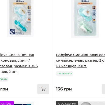
love Соска ночная
Babylove Силиконовая сос
коновая, синяя/
синяя/зеленая, размер 2,о
зовая, размер. 1, 0-6
18 месяцев, 2 шт.
цев, 2 шт.
в наличии
аличии
 грн
136 грн
 месяцев
с рождения