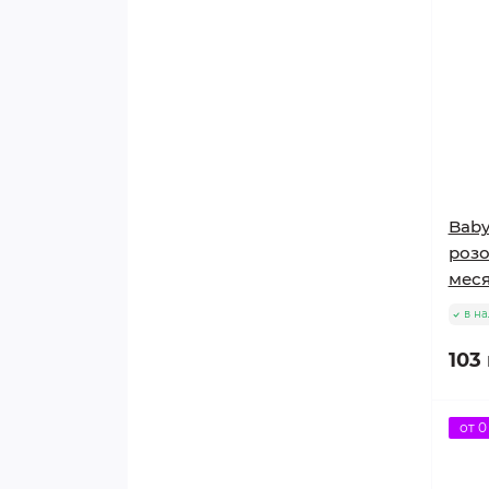
VAPERS LIFE
BASIS
SOLUB AROME
XIAN TAIMA
Baby
THE PERFUMERS APPRENTICE
розо
меся
CAPELLA
в н
103
от 0