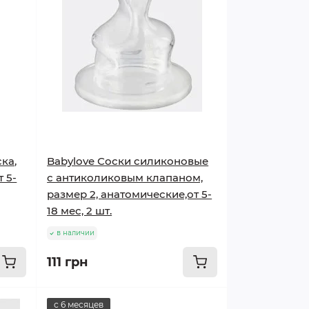
ка,
Babylove Соски силиконовые
т 5-
с антиколиковым клапаном,
размер 2, анатомические,от 5-
18 мес, 2 шт.
в наличии
111 грн
с 6 месяцев