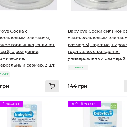
love Соска с
Babylove Соски силиконо
коликовым клапаном,
с антиколиковым клапано
кое горлышко, силикон,
размер М, круглые,широк
ер S, с рождения,
горлышко, с рождения,
омические,
универсальный размер, 2 
ерсальный размер, 2 шт.
в наличии
аличии
 грн
144 грн
 - 2 месяцев
от 0 - 6 месяцев