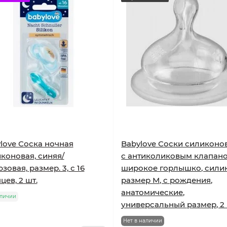
love Соска ночная
Babylove Соски силиконо
коновая, синяя/
с антиколиковым клапано
зовая, размер. 3, с 16
широкое горлышко, сили
цев, 2 шт.
размер М, с рождения,
анатомические,
аличии
универсальный размер, 2 
Нет в наличии