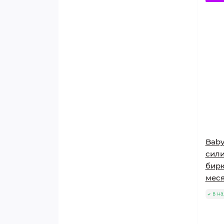
Baby
сили
бирю
меся
в н