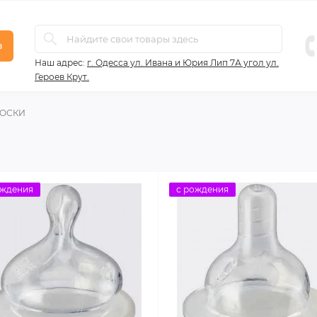
в
Наш адрес:
г. Одесса ул. Ивана и Юрия Лип 7А угол ул.
Героев Крут.
ОСКИ
ождения
с рождения