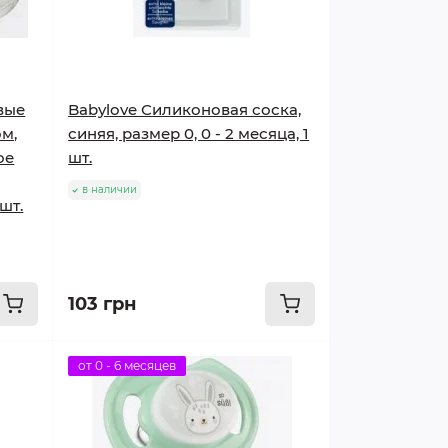
вые
Babylove Силиконовая соска,
м,
синяя, размер 0, 0 - 2 месяца, 1
ое
шт.
в наличии
шт.
103 грн
от 0 - 6 месяцев