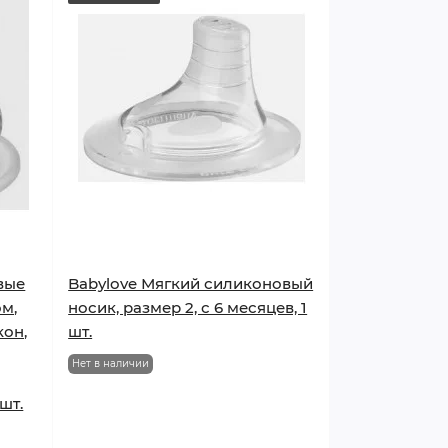
вые
Babylove Мягкий силиконовый
м,
носик, размер 2, с 6 месяцев, 1
кон,
шт.
Нет в наличии
шт.