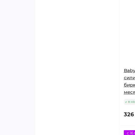
Baby
сили
бирю
меся
в н
326
с 16