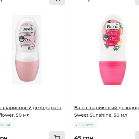
a шариковый дезодорант
Balea шариковый дезодо
flower, 50 мл
Sweet Sunshine, 50 мл
аличии
в наличии
грн
45 грн