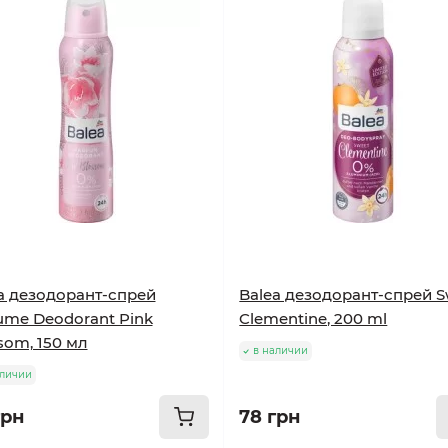
a дезодорант-спрей
Balea дезодорант-спрей S
ume Deodorant Pink
Clementine, 200 ml
som, 150 мл
в наличии
аличии
грн
78 грн