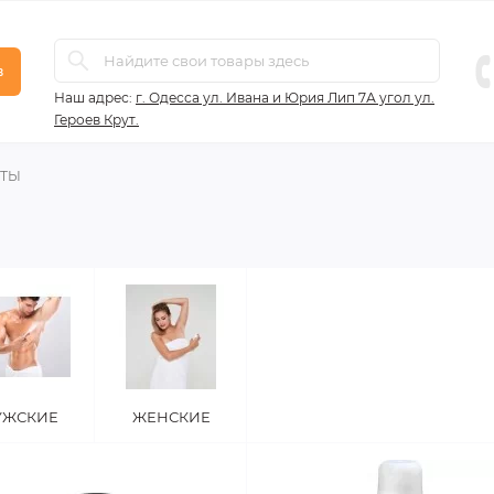
в
Наш адрес:
г. Одесса ул. Ивана и Юрия Лип 7А угол ул.
Героев Крут.
НТЫ
УЖСКИЕ
ЖЕНСКИЕ