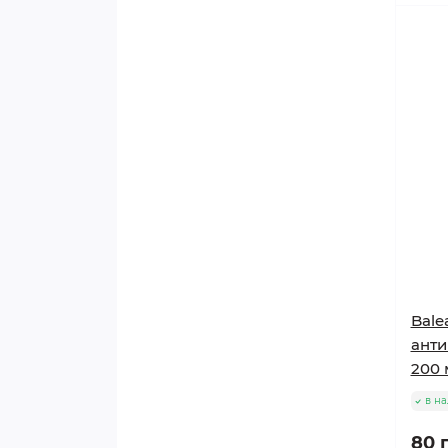
Bale
анти
200 
в н
80 