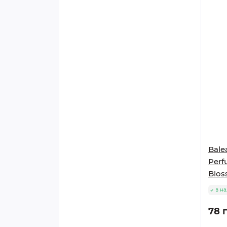
VAPERS LIFE
BASIS
SOLUB AROME
XIAN TAIMA
THE PERFUMERS APPRENTICE
CAPELLA
Bale
Perf
Blos
в н
78 