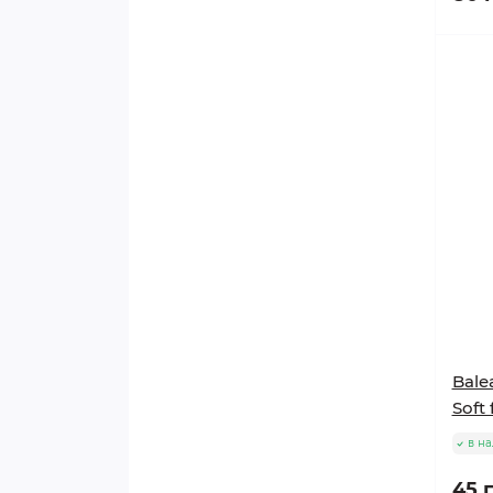
Bale
Soft 
в н
45 