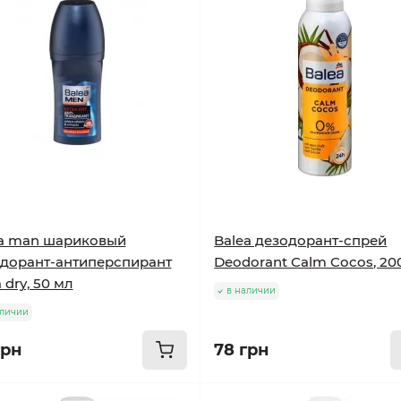
a man шариковый
Balea дезодорант-спрей
дорант-антиперспирант
Deodorant Calm Cocos, 20
 dry, 50 мл
в наличии
аличии
грн
78 грн