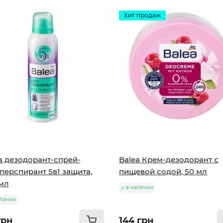
Хит продаж
a дезодорант-спрей-
Balea Крем-дезодорант с
перспирант 5в1 защита,
пищевой содой, 50 мл
мл
в наличии
аличии
грн
144 грн