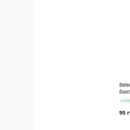
Bale
брит
в н
95 