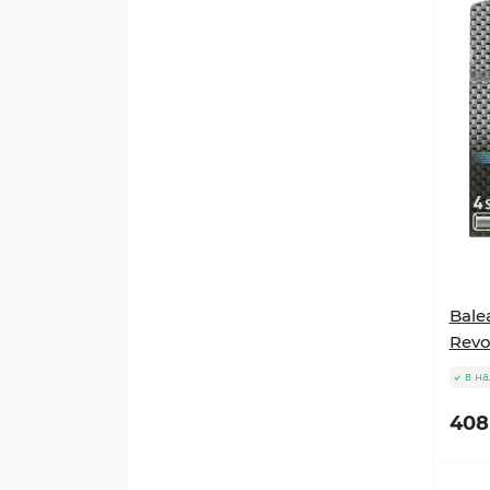
VAPERS LIFE
BASIS
SOLUB AROME
XIAN TAIMA
THE PERFUMERS APPRENTICE
CAPELLA
Bale
Revol
в н
408