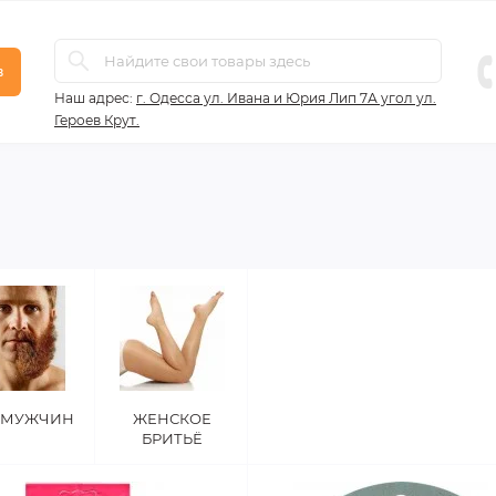
в
Наш адрес:
г. Одесса ул. Ивана и Юрия Лип 7А угол ул.
Героев Крут.
 МУЖЧИН
ЖЕНСКОЕ
БРИТЬЁ